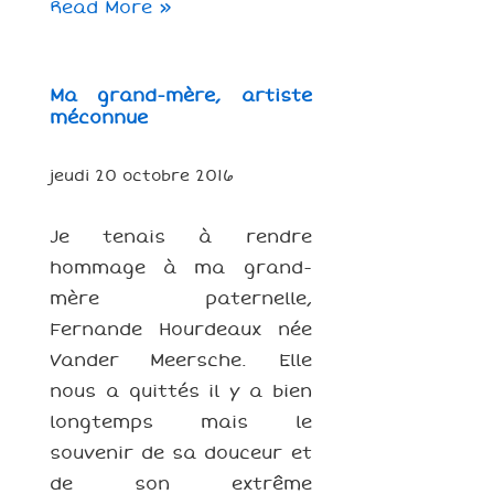
Art-
Read More »
thérapie
:
Ma grand-mère, artiste
une
méconnue
passion,
un
jeudi 20 octobre 2016
métier
Je tenais à rendre
hommage à ma grand-
mère paternelle,
Fernande Hourdeaux née
Vander Meersche. Elle
nous a quittés il y a bien
longtemps mais le
souvenir de sa douceur et
de son extrême