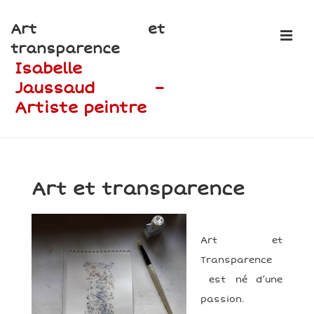
↓
Art et
passer
ME
transparence
au
Isabelle
contenu
Jaussaud –
principal
Artiste peintre
Main
Navigation
Art et transparence
Art et
Transparence
est né d’une
passion.