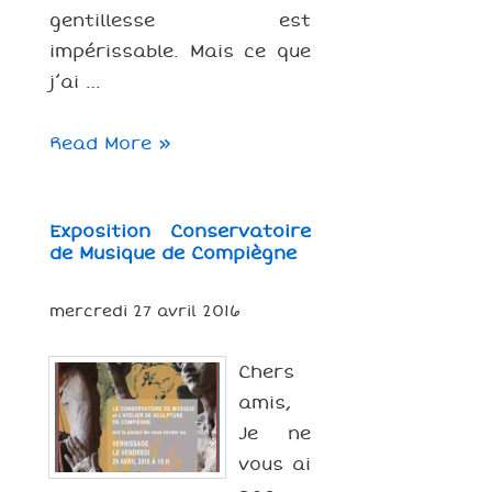
gentillesse est
impérissable. Mais ce que
j’ai …
Ma
Read More »
grand-
mère,
Exposition Conservatoire
artiste
de Musique de Compiègne
méconnue
mercredi 27 avril 2016
Chers
amis,
Je ne
vous ai