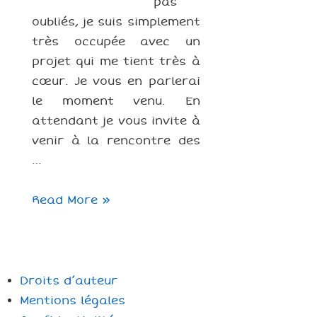
pas
oubliés, je suis simplement
très occupée avec un
projet qui me tient très à
cœur. Je vous en parlerai
le moment venu. En
attendant je vous invite à
venir à la rencontre des
…
Exposition
Read More »
Conservatoire
de
Musique
de
Droits d’auteur
Compiègne
Mentions légales