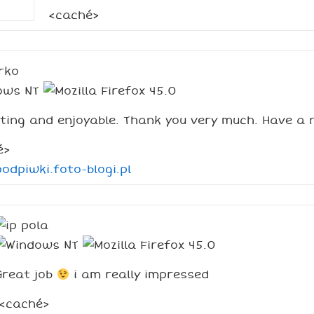
<caché>
rko
ting and enjoyable. Thank you very much. Have a n
é>
dpiwki.foto-blogi.pl
pola
Great job
i am really impressed
<caché>