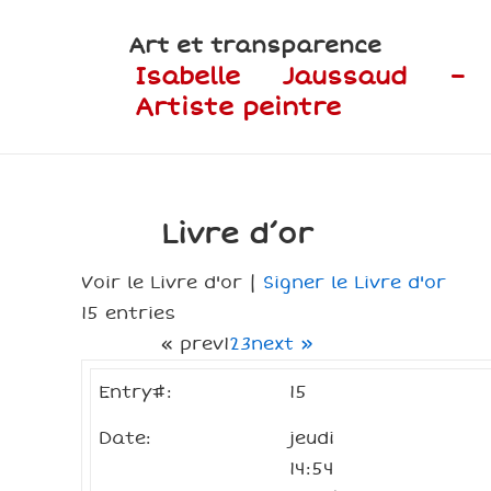
↓
Art et transparence
passer
Isabelle Jaussaud –
au
Artiste peintre
contenu
principal
Livre d’or
Voir le Livre d'or |
Signer le Livre d'or
15 entries
« prev
1
2
3
next »
Entry#:
15
Date:
jeudi
14:54