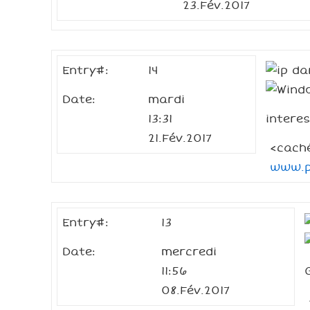
23.Fév.2017
Entry#:
14
da
Date:
mardi
13:31
interes
21.Fév.2017
<cach
www.po
Entry#:
13
Date:
mercredi
11:56
08.Fév.2017