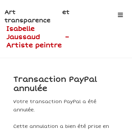
↓
Art et
passer
ME
transparence
au
Isabelle
contenu
Jaussaud –
principal
Artiste peintre
Main
Navigation
Transaction PayPal
annulée
Votre transaction PayPal a été
annulée.
Cette annulation a bien été prise en