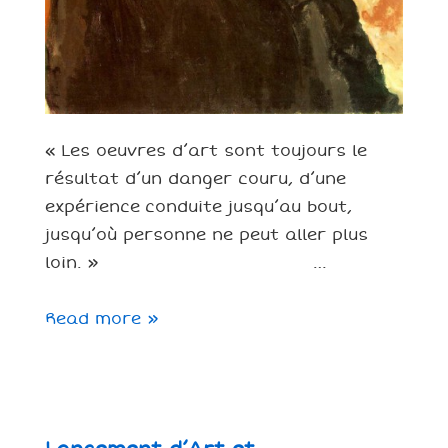
« Les oeuvres d’art sont toujours le
résultat d’un danger couru, d’une
expérience conduite jusqu’au bout,
jusqu’où personne ne peut aller plus
loin. » …
Les
Read more »
oeuvres
d’art