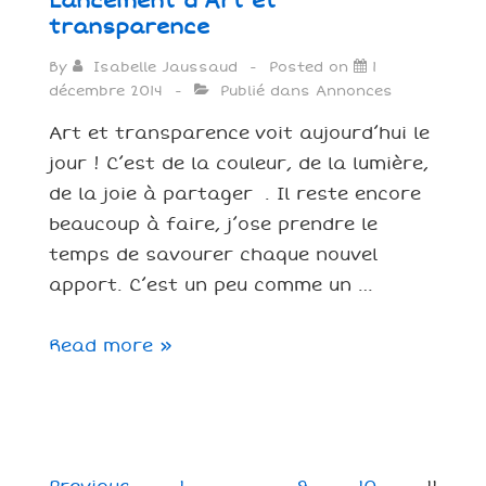
Lancement d’Art et
transparence
By
Isabelle Jaussaud
Posted on
1
décembre 2014
Publié dans
Annonces
Art et transparence voit aujourd’hui le
jour ! C’est de la couleur, de la lumière,
de la joie à partager . Il reste encore
beaucoup à faire, j’ose prendre le
temps de savourer chaque nouvel
apport. C’est un peu comme un …
Lancement
Read more »
d’Art
et
transparence
Navigation