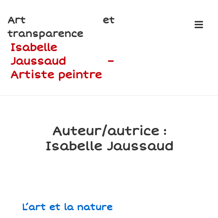
↓
Art et
passer
ME
transparence
au
Isabelle
contenu
Jaussaud –
principal
Artiste peintre
Main
Navigation
Auteur/autrice :
Isabelle Jaussaud
L’art et la nature