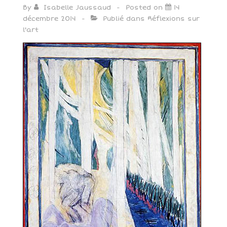
By
Isabelle Jaussaud
Posted on
14
décembre 2014
Publié dans
Réflexions sur
l'art