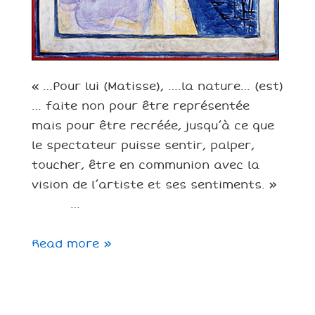
« …Pour lui (Matisse), ….la nature… (est)
… faite non pour être représentée
mais pour être recréée, jusqu’à ce que
le spectateur puisse sentir, palper,
toucher, être en communion avec la
vision de l’artiste et ses sentiments. »
…
L’art
Read more »
et
la
nature