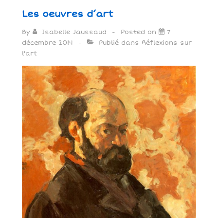
Les oeuvres d’art
By
Isabelle Jaussaud
Posted on
7
décembre 2014
Publié dans
Réflexions sur
l'art